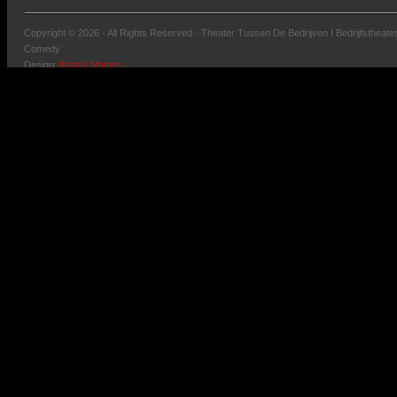
Copyright © 2026 · All Rights Reserved · Theater Tussen De Bedrijven I Bedrijfstheater
Comedy
Design:
Artistic Matters