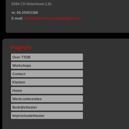
6584 CR Molenhoek (LB)
m: 06-25003388
E-mail:
info@theatertussendebedrijven.nl
Pagina’s
Over TTDB
Workshops
Contact
Klanten
Home
Werkconferenties
Bedrijfstheater
Improvisatietheater